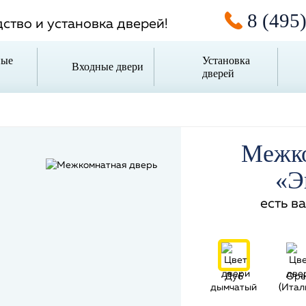
8 (495
ство и установка дверей!
ные
Установка
Входные двери
дверей
Межко
«Э
есть в
Дуб
Оре
дымчатый
(Итал