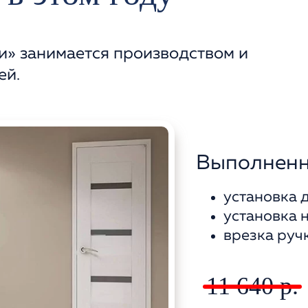
» занимается производством и
ей.
Выполнен
установка 
установка 
врезка руч
11 640 р.