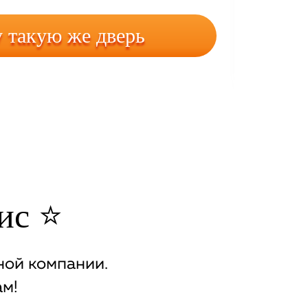
 такую же дверь
с ⭐️
ой компании.
м!