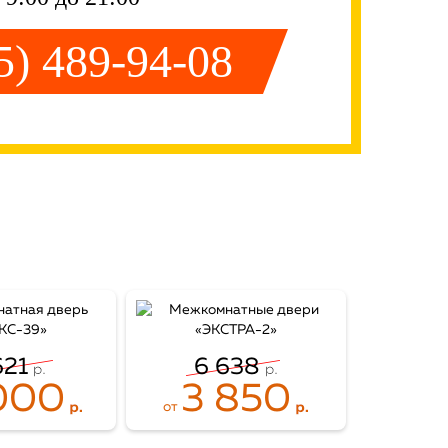
5) 489-94-08
621
6 638
000
3 850
от