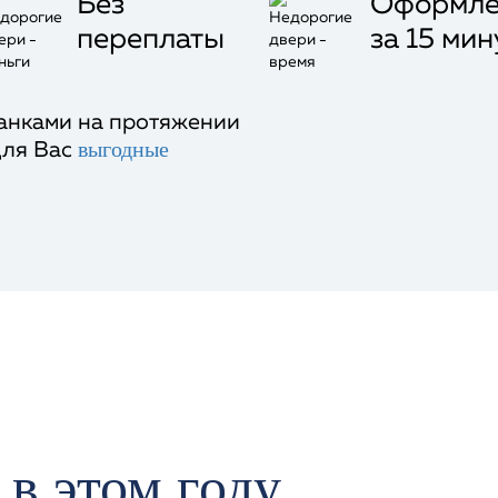
Без
Оформле
переплаты
за 15 мин
анками на протяжении
выгодные
для Вас
 в
этом году