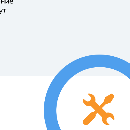
ние
ут