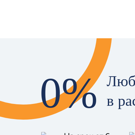
0%
Люб
в ра