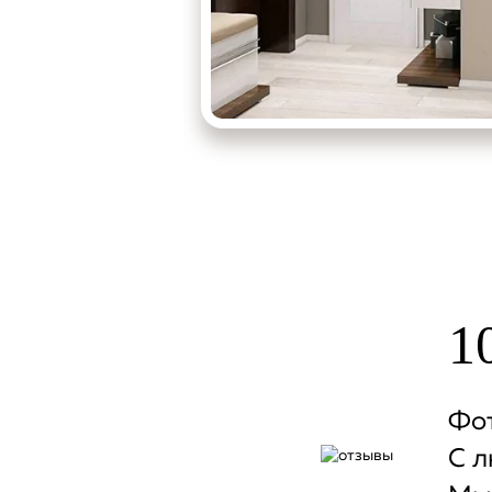
ерь
1
Фот
С л