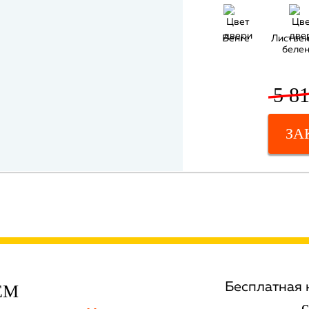
Венге
Листве
беле
5 81
ЗА
Бесплатная 
ЕМ
с