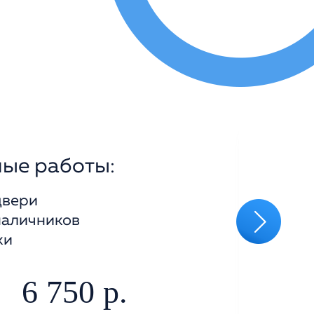
ные
работы:
двери
наличников
›
ки
6 750 р.