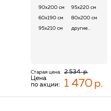
90x200 см
95x220 см
60x190 см
80x200 см
95x210 см
другие...
2 534
р.
Старая цена:
Цена
1 470
р.
по акции: