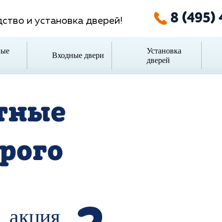
8 (495)
ство и установка дверей!
ные
Установка
Входные двери
дверей
тные
рого
акция