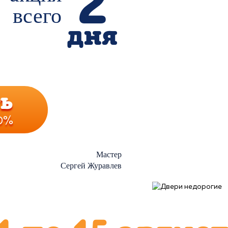
2
всего
дня
ь
10%
Мастер
Сергей Журавлев