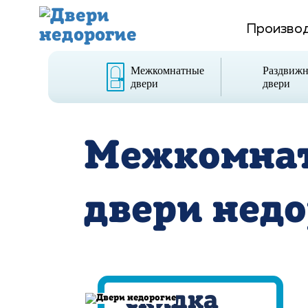
Производ
Межкомнатные
Раздвиж
двери
двери
Межкомна
двери
недо
cкидка