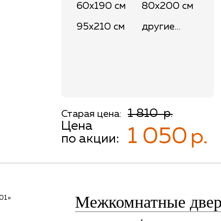
60x190 см
80x200 см
95x210 см
другие...
1 810
р.
Старая цена:
Цена
1 050
р.
по акции:
Межкомнатные дв