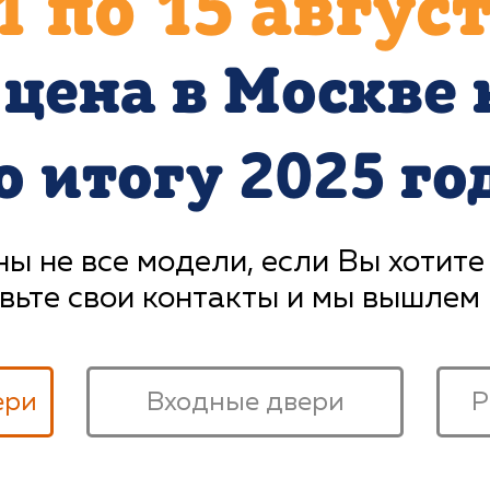
1
по
15
август
цена в Москве 
о итогу 2025 го
ы не все модели, если Вы хотите
вьте свои контакты и мы вышлем
ери
Входные двери
Р